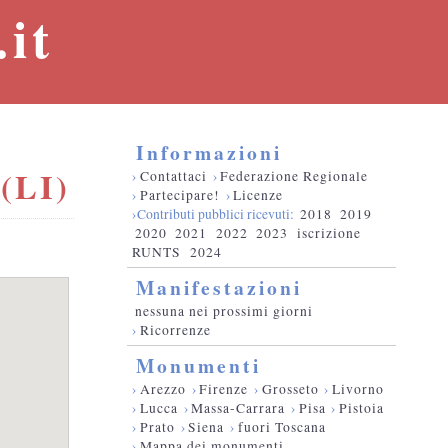
it
Informazioni
(LI)
›
Contattaci
›
Federazione Regionale
›
Partecipare!
›
Licenze
›Contributi pubblici ricevuti:
2018
2019
2020
2021
2022
2023
iscrizione
RUNTS
2024
Manifestazioni
nessuna nei prossimi giorni
›
Ricorrenze
Monumenti
›
Arezzo
›
Firenze
›
Grosseto
›
Livorno
›
Lucca
›
Massa-Carrara
›
Pisa
›
Pistoia
›
Prato
›
Siena
›
fuori Toscana
›
Mappa dei monumenti