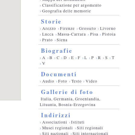
›
Classificazione per argomento
›
Geografia delle memorie
Storie
›
Arezzo
›
Firenze
›
Grosseto
›
Livorno
›
Lucca
›
Massa-Carrara
›
Pisa
›
Pistoia
›
Prato
›
Siena
Biografie
›
A
›
B
›
C
›
D
›
E
›
F
›
L
›
P
›
R
›
S
›
T
›
V
Documenti
›
Audio
›
Foto
›
Testo
›
Video
Gallerie di foto
Italia, Germania, Groenlandia,
Lituania, Bosnia-Erzegovina
Indirizzi
›
Associazioni
›
Istituti
›
Musei regionali
›
Siti regionali
›
Siti nazionali
›
Siti internazionali