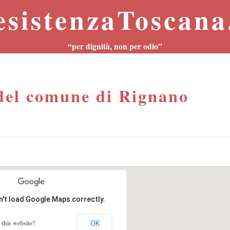
esistenzaToscana.
“per dignità, non per odio”
el comune di Rignano
n't load Google Maps correctly.
this website?
OK