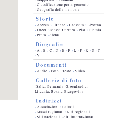
›
Classificazione per argomento
›
Geografia delle memorie
Storie
›
Arezzo
›
Firenze
›
Grosseto
›
Livorno
›
Lucca
›
Massa-Carrara
›
Pisa
›
Pistoia
›
Prato
›
Siena
Biografie
›
A
›
B
›
C
›
D
›
E
›
F
›
L
›
P
›
R
›
S
›
T
›
V
Documenti
›
Audio
›
Foto
›
Testo
›
Video
Gallerie di foto
Italia, Germania, Groenlandia,
Lituania, Bosnia-Erzegovina
Indirizzi
›
Associazioni
›
Istituti
›
Musei regionali
›
Siti regionali
›
Siti nazionali
›
Siti internazionali