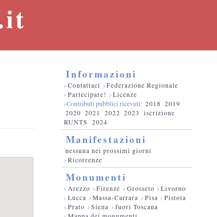
it
Informazioni
›
Contattaci
›
Federazione Regionale
›
Partecipare!
›
Licenze
›Contributi pubblici ricevuti:
2018
2019
2020
2021
2022
2023
iscrizione
RUNTS
2024
Manifestazioni
nessuna nei prossimi giorni
›
Ricorrenze
Monumenti
›
Arezzo
›
Firenze
›
Grosseto
›
Livorno
›
Lucca
›
Massa-Carrara
›
Pisa
›
Pistoia
›
Prato
›
Siena
›
fuori Toscana
›
Mappa dei monumenti