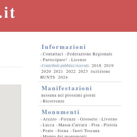
it
Informazioni
›
Contattaci
›
Federazione Regionale
›
Partecipare!
›
Licenze
›Contributi pubblici ricevuti:
2018
2019
2020
2021
2022
2023
iscrizione
RUNTS
2024
Manifestazioni
nessuna nei prossimi giorni
›
Ricorrenze
Monumenti
›
Arezzo
›
Firenze
›
Grosseto
›
Livorno
›
Lucca
›
Massa-Carrara
›
Pisa
›
Pistoia
›
Prato
›
Siena
›
fuori Toscana
›
Mappa dei monumenti