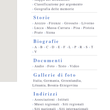
›
Classificazione per argomento
›
Geografia delle memorie
Storie
›
Arezzo
›
Firenze
›
Grosseto
›
Livorno
›
Lucca
›
Massa-Carrara
›
Pisa
›
Pistoia
›
Prato
›
Siena
Biografie
›
A
›
B
›
C
›
D
›
E
›
F
›
L
›
P
›
R
›
S
›
T
›
V
Documenti
›
Audio
›
Foto
›
Testo
›
Video
Gallerie di foto
Italia, Germania, Groenlandia,
Lituania, Bosnia-Erzegovina
Indirizzi
›
Associazioni
›
Istituti
›
Musei regionali
›
Siti regionali
›
Siti nazionali
›
Siti internazionali