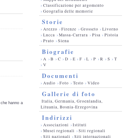
›
Classificazione per argomento
›
Geografia delle memorie
Storie
›
Arezzo
›
Firenze
›
Grosseto
›
Livorno
›
Lucca
›
Massa-Carrara
›
Pisa
›
Pistoia
›
Prato
›
Siena
Biografie
›
A
›
B
›
C
›
D
›
E
›
F
›
L
›
P
›
R
›
S
›
T
›
V
Documenti
›
Audio
›
Foto
›
Testo
›
Video
Gallerie di foto
Italia, Germania, Groenlandia,
o che hanno a
Lituania, Bosnia-Erzegovina
Indirizzi
›
Associazioni
›
Istituti
›
Musei regionali
›
Siti regionali
›
Siti nazionali
›
Siti internazionali