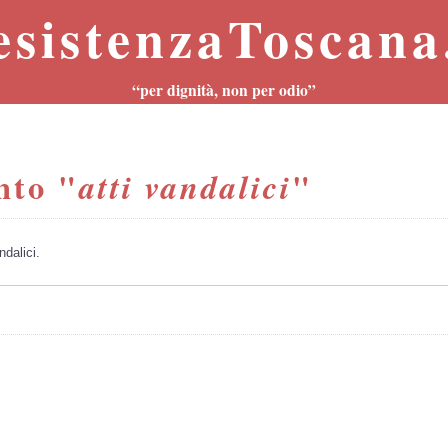
esistenzaToscana.
“per dignità, non per odio”
nto "
"
atti vandalici
dalici.