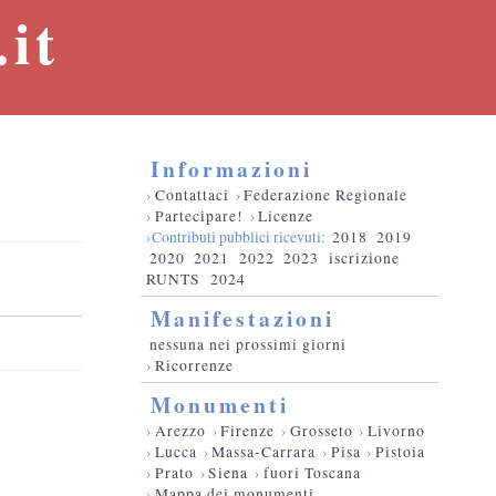
it
Informazioni
›
Contattaci
›
Federazione Regionale
›
Partecipare!
›
Licenze
›Contributi pubblici ricevuti:
2018
2019
2020
2021
2022
2023
iscrizione
RUNTS
2024
Manifestazioni
nessuna nei prossimi giorni
›
Ricorrenze
Monumenti
›
Arezzo
›
Firenze
›
Grosseto
›
Livorno
›
Lucca
›
Massa-Carrara
›
Pisa
›
Pistoia
›
Prato
›
Siena
›
fuori Toscana
›
Mappa dei monumenti