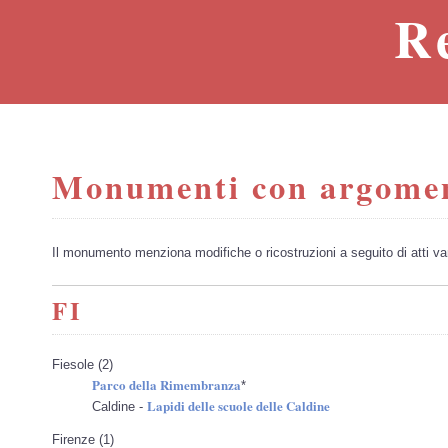
R
Monumenti con argome
Il monumento menziona modifiche o ricostruzioni a seguito di atti van
FI
Fiesole (2)
Parco della Rimembranza
*
Lapidi delle scuole delle Caldine
Caldine -
Firenze (1)