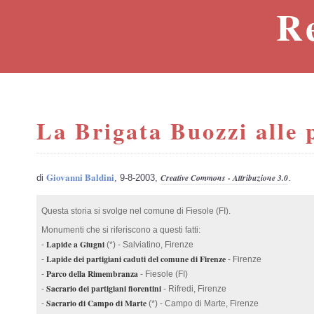
R
La Brigata Buozzi alle p
Giovanni Baldini
Creative Commons - Attribuzione 3.0
di
, 9-8-2003,
.
Questa storia si svolge nel comune di Fiesole (FI).
Monumenti che si riferiscono a questi fatti:
Lapide a Giugni
-
(*) - Salviatino, Firenze
Lapide dei partigiani caduti del comune di Firenze
-
- Firenze
Parco della Rimembranza
-
- Fiesole (FI)
Sacrario dei partigiani fiorentini
-
- Rifredi, Firenze
Sacrario di Campo di Marte
-
(*) - Campo di Marte, Firenze