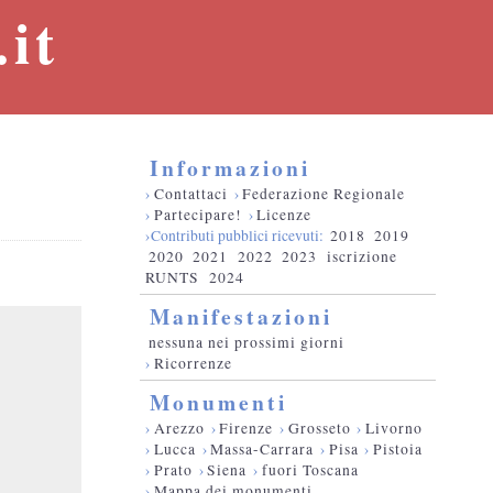
it
Informazioni
›
Contattaci
›
Federazione Regionale
›
Partecipare!
›
Licenze
›Contributi pubblici ricevuti:
2018
2019
2020
2021
2022
2023
iscrizione
RUNTS
2024
Manifestazioni
nessuna nei prossimi giorni
›
Ricorrenze
Monumenti
›
Arezzo
›
Firenze
›
Grosseto
›
Livorno
›
Lucca
›
Massa-Carrara
›
Pisa
›
Pistoia
›
Prato
›
Siena
›
fuori Toscana
›
Mappa dei monumenti