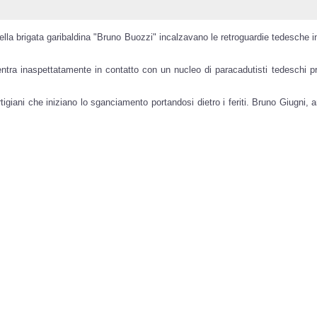
ella brigata garibaldina "Bruno Buozzi" incalzavano le retroguardie tedesche in
ntra inaspettatamente in contatto con un nucleo di paracadutisti tedeschi pr
igiani che iniziano lo sganciamento portandosi dietro i feriti. Bruno Giugni, a