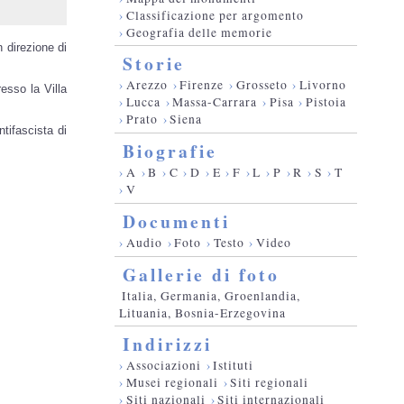
›
Classificazione per argomento
›
Geografia delle memorie
 direzione di
Storie
›
Arezzo
›
Firenze
›
Grosseto
›
Livorno
esso la Villa
›
Lucca
›
Massa-Carrara
›
Pisa
›
Pistoia
›
Prato
›
Siena
ntifascista di
Biografie
›
A
›
B
›
C
›
D
›
E
›
F
›
L
›
P
›
R
›
S
›
T
›
V
Documenti
›
Audio
›
Foto
›
Testo
›
Video
Gallerie di foto
Italia, Germania, Groenlandia,
Lituania, Bosnia-Erzegovina
Indirizzi
›
Associazioni
›
Istituti
›
Musei regionali
›
Siti regionali
›
Siti nazionali
›
Siti internazionali