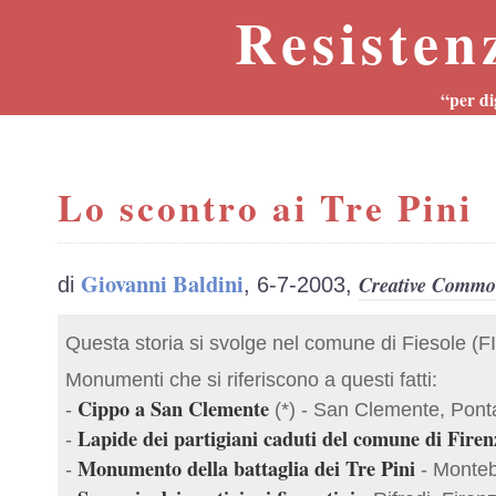
Resisten
“per di
Lo scontro ai Tre Pini
Giovanni Baldini
Creative Common
di
, 6-7-2003,
Questa storia si svolge nel comune di Fiesole (FI
Monumenti che si riferiscono a questi fatti:
Cippo a San Clemente
-
(*) - San Clemente, Ponta
Lapide dei partigiani caduti del comune di Firen
-
Monumento della battaglia dei Tre Pini
-
- Montebe