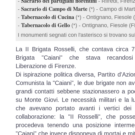
Sacrario dei partigiani fiorentini
-
- Rifredi, Firen
Sacrario di Campo di Marte
-
(*) - Campo di Mart
Tabernacolo di Cucina
-
(*) - Ontignano, Fiesole (
Tabernacolo di Gello
-
(*) - Ontignano, Fiesole (F
I monumenti segnati con l'asterisco si trovano su
La II Brigata Rosselli, che contava circa 
Brigata "Caiani" che stava recandosi 
Liberazione di Firenze.
Di ispirazione politica diversa, Partito d'Azio
Comunista la "Caiani", le due brigate non av
grandi contatti sebbene stazionassero a poca
su Monte Giovi. Le necessità militari e la l
che avevano portato avanti i vertici dei p
collaborazione: la "II Rosselli", che pos
procedeva tenendo una posizione intermed
"Caiani" che invece disponeva di mortai e mitr