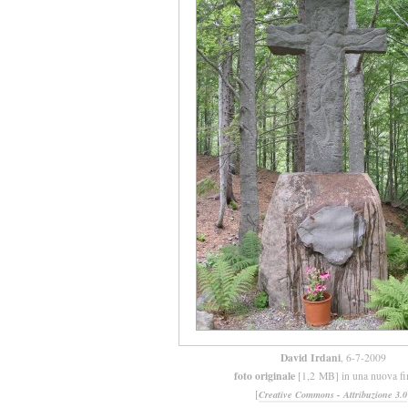
David Irdani
, 6-7-2009
foto originale
[1,2 MB] in una nuova fi
[
Creative Commons - Attribuzione 3.0