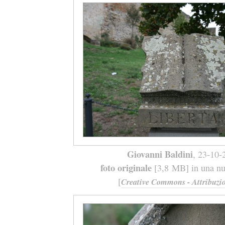
Giovanni Baldini
, 23-10-
foto originale
[3,8 MB] in una nuo
[
Creative Commons - Attribuzio