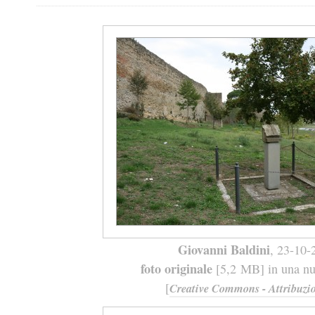
Giovanni Baldini
, 23-10-
foto originale
[5,2 MB] in una nuo
[
Creative Commons - Attribuzio