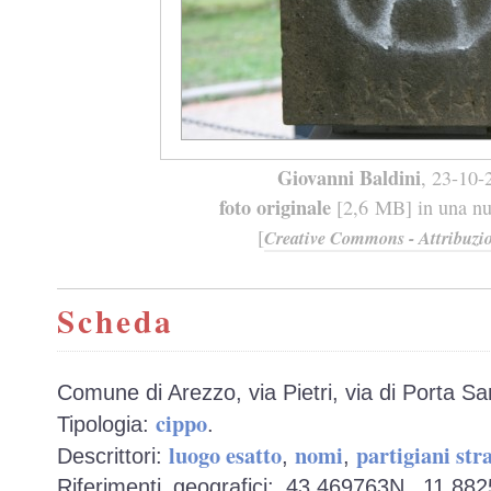
Giovanni Baldini
, 23-10-
foto originale
[2,6 MB] in una nuo
[
Creative Commons - Attribuzio
Scheda
Comune di Arezzo, via Pietri, via di Porta Sa
cippo
Tipologia:
.
luogo esatto
nomi
partigiani str
Descrittori:
,
,
Riferimenti geografici: 43,469763N, 11,88