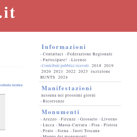
it
Informazioni
›
Contattaci
›
Federazione Regionale
›
Partecipare!
›
Licenze
›Contributi pubblici ricevuti:
2018
2019
2020
2021
2022
2023
iscrizione
RUNTS
2024
scheda tecnica
Manifestazioni
nessuna nei prossimi giorni
›
Ricorrenze
Monumenti
›
Arezzo
›
Firenze
›
Grosseto
›
Livorno
›
Lucca
›
Massa-Carrara
›
Pisa
›
Pistoia
›
Prato
›
Siena
›
fuori Toscana
›
Mappa dei monumenti