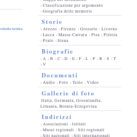
›
Classificazione per argomento
›
Geografia delle memorie
Storie
scheda tecnica
›
Arezzo
›
Firenze
›
Grosseto
›
Livorno
-
›
Lucca
›
Massa-Carrara
›
Pisa
›
Pistoia
›
Prato
›
Siena
Biografie
›
A
›
B
›
C
›
D
›
E
›
F
›
L
›
P
›
R
›
S
›
T
›
V
Documenti
›
Audio
›
Foto
›
Testo
›
Video
Gallerie di foto
Italia, Germania, Groenlandia,
Lituania, Bosnia-Erzegovina
Indirizzi
›
Associazioni
›
Istituti
›
Musei regionali
›
Siti regionali
›
Siti nazionali
›
Siti internazionali