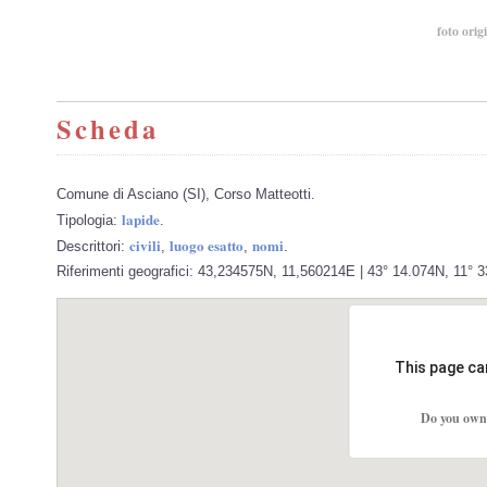
foto orig
Scheda
Comune di Asciano (SI), Corso Matteotti.
lapide
Tipologia:
.
civili
luogo esatto
nomi
Descrittori:
,
,
.
Riferimenti geografici: 43,234575N, 11,560214E | 43° 14.074N, 11° 
This page ca
Do you own 