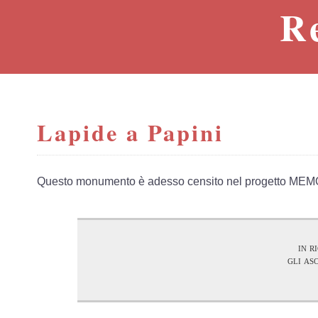
R
Lapide a Papini
Questo monumento è adesso censito nel progetto MEM
in r
gli as