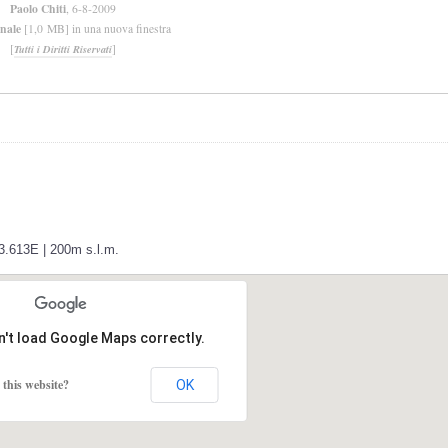
Paolo Chiti
, 6-8-2009
inale
[1,0 MB] in una nuova finestra
[
]
Tutti i Diritti Riservati
33.613E | 200m s.l.m.
n't load Google Maps correctly.
this website?
OK