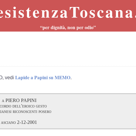
esistenzaToscana.
“per dignità, non per odio”
Lapide a Papini su MEMO
O, vedi
.
a PIERO PAPINI
icordo dell'eroico gesto
cianesi riconoscenti posero
asciano 2-12-2001