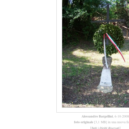
Alessandro Bargellini
, 6-10-2008
foto originale
[3,1 MB] in una nuova fi
[
]
Tutti i Diritti Riservati