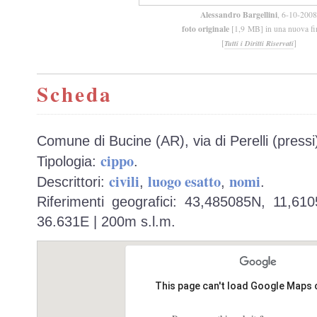
Alessandro Bargellini
, 6-10-2008
foto originale
[1,9 MB] in una nuova fi
[
]
Tutti i Diritti Riservati
Scheda
Comune di Bucine (AR), via di Perelli (pressi
cippo
Tipologia:
.
civili
luogo esatto
nomi
Descrittori:
,
,
.
Riferimenti geografici: 43,485085N, 11,61
36.631E | 200m s.l.m.
This page can't load Google Maps 