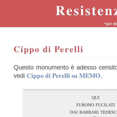
Resisten
“per di
Cippo di Perelli
Questo monumento è adesso censit
Cippo di Perelli su MEMO
vedi
.
qui
furono fucilati
dai barbari tedesc