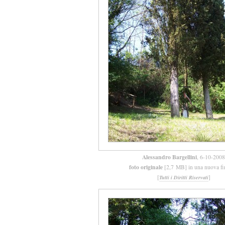
Alessandro Bargellini
, 6-10-2008
foto originale
[2,7 MB] in una nuova fi
[
]
Tutti i Diritti Riservati