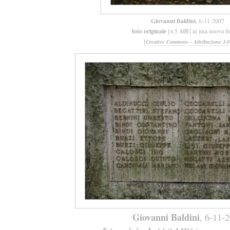
Giovanni Baldini
, 6-11-2007
foto originale
[4,5 MB] in una nuova fi
[
Creative Commons - Attribuzione 3.0
Giovanni Baldini
, 6-11-