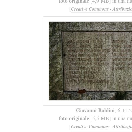
foto originale
[4,9 MB] in una nuo
[
Creative Commons - Attribuzio
Giovanni Baldini
, 6-11-
foto originale
[5,5 MB] in una nuo
[
Creative Commons - Attribuzio