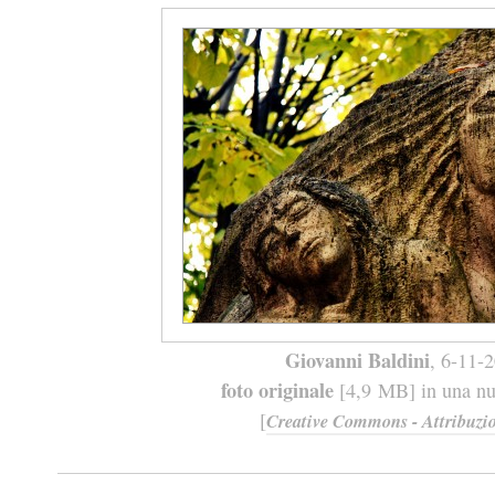
Giovanni Baldini
, 6-11-
foto originale
[4,9 MB] in una nuo
[
Creative Commons - Attribuzio