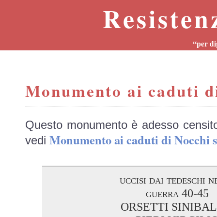
Resisten
“per di
Monumento ai caduti d
Questo monumento è adesso censit
Monumento ai caduti di Nocch
vedi
uccisi dai tedeschi n
guerra 40-45
ORSETTI SINIBA