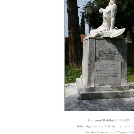
Giovanni Baldini
, 13-4-2007
foto originale
[4,2 MB] in una nuova fi
[
Creative Commons - Attribuzione 3.0