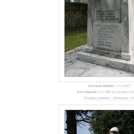
Giovanni Baldini
, 13-4-2007
foto originale
[4,3 MB] in una nuova fi
[
Creative Commons - Attribuzione 3.0