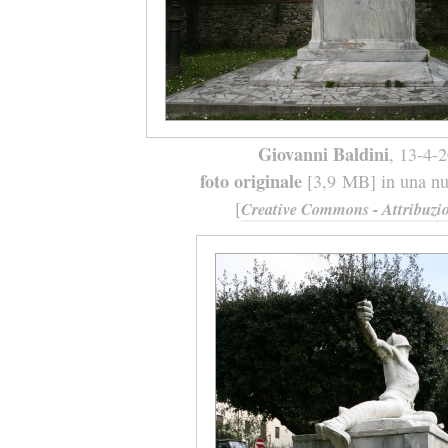
Giovanni Baldini
, 13-4-
foto originale
[3,9 MB] in una nuo
[
Creative Commons - Attribuzio