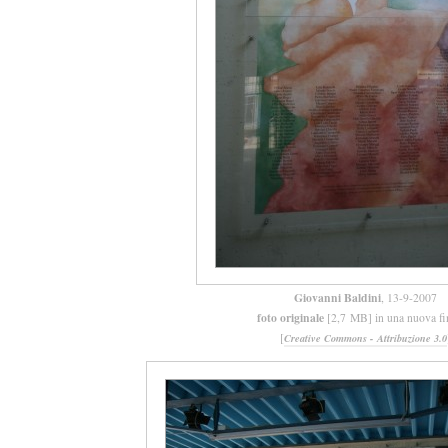
Giovanni Baldini
, 13-9-2007
foto originale
[2,7 MB] in una nuova fi
[
Creative Commons - Attribuzione 3.0