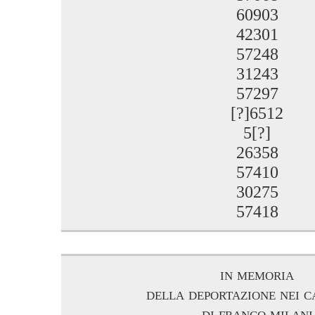
60903
42301
57248
31243
57297
[?]6512
5[?]
26358
57410
30275
57418
in memoria
della deportazione nei 
di franco milani