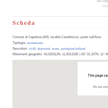
foto orig
[
Cre
Scheda
Comune di Capolona (AR), località Castelluccio, ponte sull'Arno.
monumento
Tipologia:
.
civili
deportati
nomi
partigiani italiani
Descrittori:
,
,
,
.
Riferimenti geografici: 43,520112N, 11,831310E | 43° 31.207N, 11° 4
This page ca
Do you own 