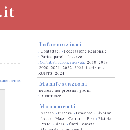
it
Informazioni
›
Contattaci
›
Federazione Regionale
›
Partecipare!
›
Licenze
›Contributi pubblici ricevuti:
2018
2019
2020
2021
2022
2023
iscrizione
RUNTS
2024
scheda tecnica
Manifestazioni
nessuna nei prossimi giorni
›
Ricorrenze
Monumenti
›
Arezzo
›
Firenze
›
Grosseto
›
Livorno
›
Lucca
›
Massa-Carrara
›
Pisa
›
Pistoia
›
Prato
›
Siena
›
fuori Toscana
›
Mappa dei monumenti