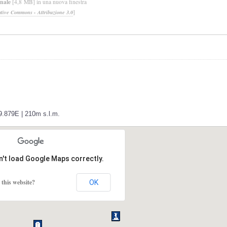
inale
[4,8 MB] in una nuova finestra
]
ative Commons - Attribuzione 3.0
9.879E | 210m s.l.m.
n't load Google Maps correctly.
this website?
OK