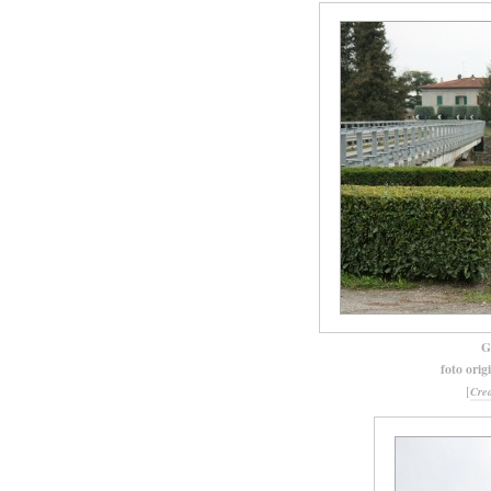
G
foto orig
[
Cre