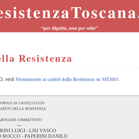
esistenzaToscana.
“per dignità, non per odio”
lla Resistenza
Monumento ai caduti della Resistenza su MEMO
O, vedi
.
 popolo di castelluccio
caduti della resistenza
artigiani combattenti
---
RINI LUIGI - LISI VASCO
O ROCCO - PAPERINI DANILO