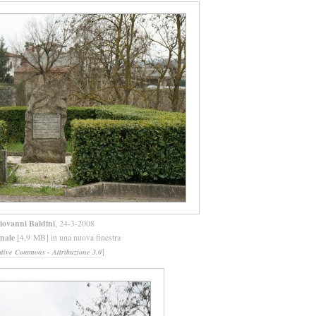
iovanni Baldini
, 24-3-2008
inale
[4,9 MB] in una nuova finestra
]
ative Commons - Attribuzione 3.0