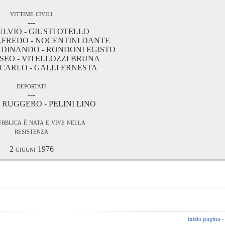
vittime civili
---
ULVIO - GIUSTI OTELLO
LFREDO - NOCENTINI DANTE
RDINANDO - RONDONI EGISTO
ISEO - VITELLOZZI BRUNA
 CARLO - GALLI ERNESTA
deportati
---
 RUGGERO - PELINI LINO
ubblica è nata e vive nella
resistenza
2 giugni 1976
inizio pagina