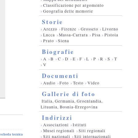
›
Classificazione per argomento
›
Geografia delle memorie
Storie
›
Arezzo
›
Firenze
›
Grosseto
›
Livorno
›
Lucca
›
Massa-Carrara
›
Pisa
›
Pistoia
›
Prato
›
Siena
Biografie
›
A
›
B
›
C
›
D
›
E
›
F
›
L
›
P
›
R
›
S
›
T
›
V
Documenti
›
Audio
›
Foto
›
Testo
›
Video
Gallerie di foto
Italia, Germania, Groenlandia,
Lituania, Bosnia-Erzegovina
Indirizzi
›
Associazioni
›
Istituti
›
Musei regionali
›
Siti regionali
scheda tecnica
-
›
Siti nazionali
›
Siti internazionali