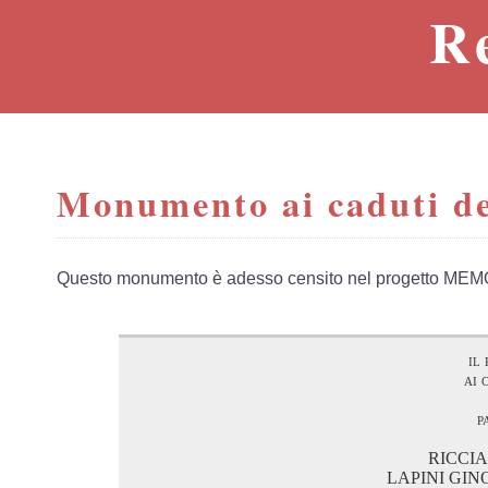
R
Monumento ai caduti de
Questo monumento è adesso censito nel progetto MEM
il
ai 
p
RICCIA
LAPINI GIN