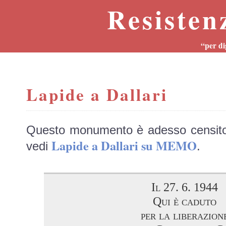
Resisten
“per di
Lapide a Dallari
Questo monumento è adesso censit
Lapide a Dallari su MEMO
vedi
.
Il 27. 6. 1944
Qui è caduto
per la liberazion