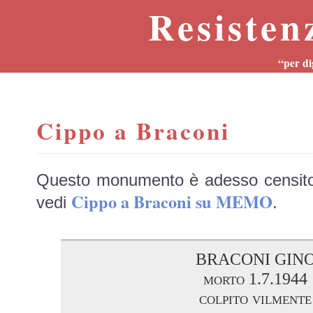
Resisten
“per di
Cippo a Braconi
Questo monumento è adesso censit
Cippo a Braconi su MEMO
vedi
.
BRACONI GIN
morto 1.7.1944
colpito vilmente