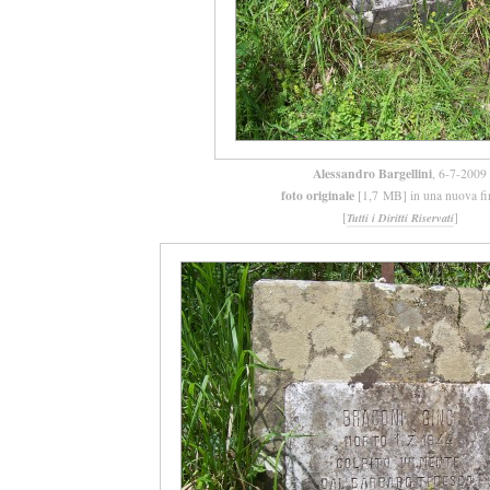
Alessandro Bargellini
, 6-7-2009
foto originale
[1,7 MB] in una nuova fi
[
]
Tutti i Diritti Riservati