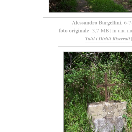
Alessandro Bargellini
, 6-
foto originale
[3,7 MB] in una nuo
[
]
Tutti i Diritti Riservati