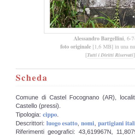
Alessandro Bargellini
, 6-
foto originale
[1,6 MB] in una nuo
[
]
Tutti i Diritti Riservati
Scheda
Comune di Castel Focognano (AR), località
Castello (pressi).
cippo
Tipologia:
.
luogo esatto
nomi
partigiani ital
Descrittori:
,
,
Riferimenti geografici: 43,619967N, 11,80