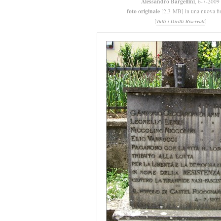
Alessandro Bargellini
, 6-7-2009
foto originale
[2,3 MB] in una nuova fi
[
]
Tutti i Diritti Riservati