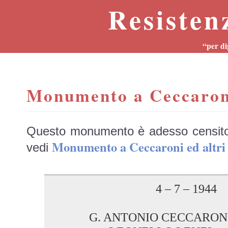
Resisten
“per di
Monumento a Ceccaroni
Questo monumento è adesso censit
Monumento a Ceccaroni ed alt
vedi
4 – 7 – 1944
G. ANTONIO CECCARONI d