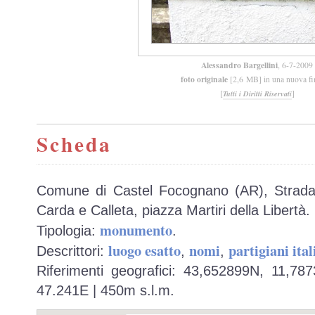
Alessandro Bargellini
, 6-7-2009
foto originale
[2,6 MB] in una nuova fi
[
]
Tutti i Diritti Riservati
Scheda
Comune di Castel Focognano (AR), Strada 
Carda e Calleta, piazza Martiri della Libertà.
monumento
Tipologia:
.
luogo esatto
nomi
partigiani ital
Descrittori:
,
,
Riferimenti geografici: 43,652899N, 11,78
47.241E | 450m s.l.m.