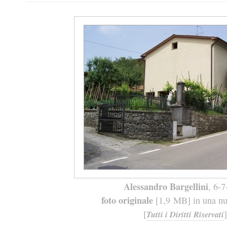
Alessandro Bargellini
, 6-
foto originale
[1,9 MB] in una nuo
[
]
Tutti i Diritti Riservati