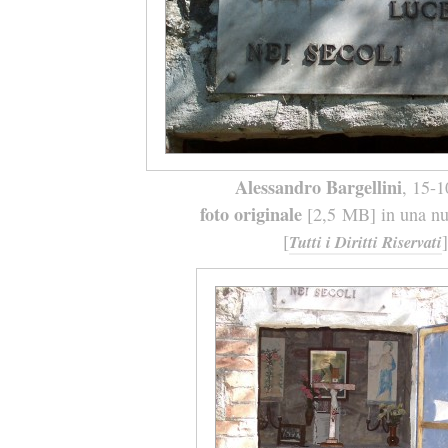
Alessandro Bargellini
, 15-
foto originale
[2,5 MB] in una nuo
[
]
Tutti i Diritti Riservati