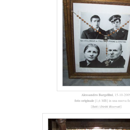
Alessandro Bargellini
, 15-10-200
foto originale
[1,6 MB] in una nuova fi
[
]
Tutti i Diritti Riservati