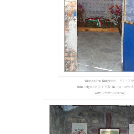
Alessandro Bargellini
, 15-10-200
foto originale
[2,1 MB] in una nuova fi
[
]
Tutti i Diritti Riservati