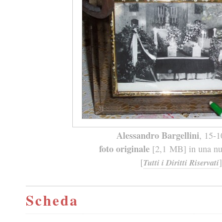
Alessandro Bargellini
, 15-
foto originale
[2,1 MB] in una nuo
[
]
Tutti i Diritti Riservati
Scheda