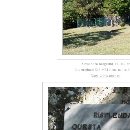
Alessandro Bargellini
, 15-10-200
foto originale
[2,6 MB] in una nuova fi
[
]
Tutti i Diritti Riservati