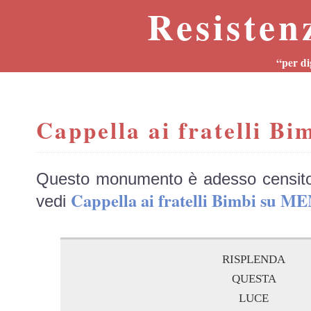
Resisten
“per di
Cappella ai fratelli Bi
Questo monumento è adesso censit
Cappella ai fratelli Bimbi su 
vedi
risplenda
questa
luce