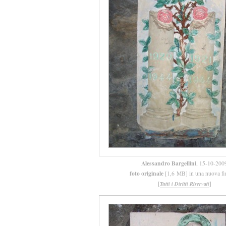
Alessandro Bargellini
, 15-10-200
foto originale
[1,6 MB] in una nuova fi
[
]
Tutti i Diritti Riservati