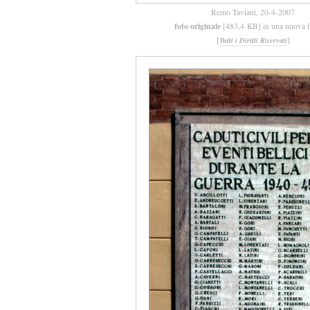
Remo Taviani, 20-4-2007
foto originale
[483,4 KB] in una nuova f
[
]
Tutti i Diritti Riservati