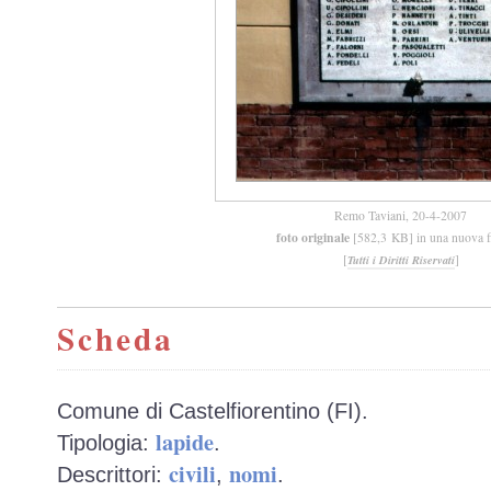
Remo Taviani, 20-4-2007
foto originale
[582,3 KB] in una nuova f
[
]
Tutti i Diritti Riservati
Scheda
Comune di Castelfiorentino (FI).
lapide
Tipologia:
.
civili
nomi
Descrittori:
,
.