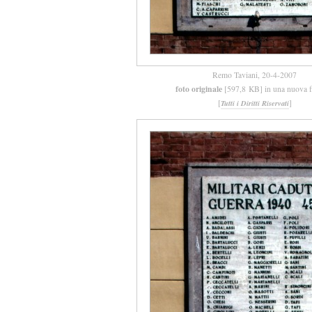
Remo Taviani, 20-4-2007
foto originale
[597,8 KB] in una nuova f
[
]
Tutti i Diritti Riservati