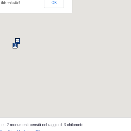
this website?
OK
e i 2 monumenti censiti nel raggio di 3 chilometri.