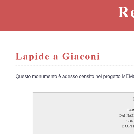
R
Lapide a Giaconi
Questo monumento è adesso censito nel progetto MEM
bar
dai naz
con
e con 