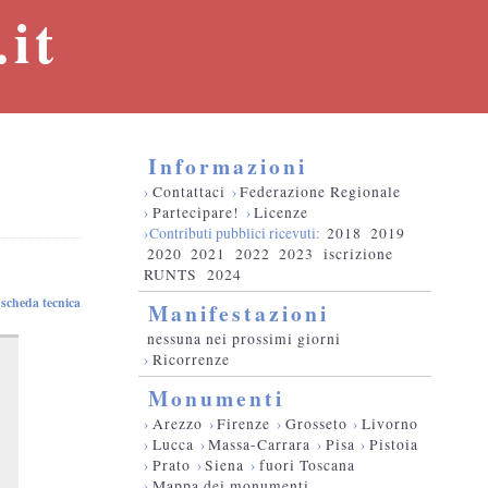
it
Informazioni
›
Contattaci
›
Federazione Regionale
›
Partecipare!
›
Licenze
›Contributi pubblici ricevuti:
2018
2019
2020
2021
2022
2023
iscrizione
RUNTS
2024
scheda tecnica
Manifestazioni
nessuna nei prossimi giorni
›
Ricorrenze
Monumenti
›
Arezzo
›
Firenze
›
Grosseto
›
Livorno
›
Lucca
›
Massa-Carrara
›
Pisa
›
Pistoia
›
Prato
›
Siena
›
fuori Toscana
›
Mappa dei monumenti