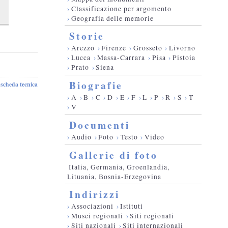
›
Classificazione per argomento
›
Geografia delle memorie
Storie
›
Arezzo
›
Firenze
›
Grosseto
›
Livorno
›
Lucca
›
Massa-Carrara
›
Pisa
›
Pistoia
›
Prato
›
Siena
Biografie
scheda tecnica
-
›
A
›
B
›
C
›
D
›
E
›
F
›
L
›
P
›
R
›
S
›
T
›
V
Documenti
›
Audio
›
Foto
›
Testo
›
Video
Gallerie di foto
Italia, Germania, Groenlandia,
Lituania, Bosnia-Erzegovina
Indirizzi
›
Associazioni
›
Istituti
›
Musei regionali
›
Siti regionali
›
Siti nazionali
›
Siti internazionali