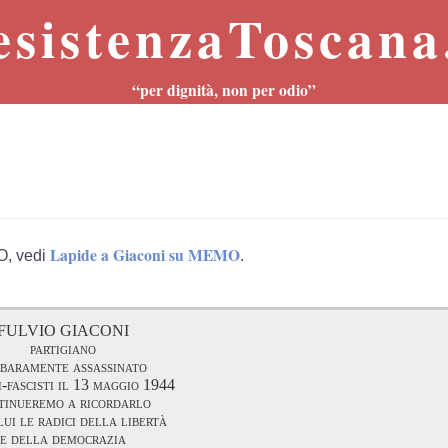
esistenzaToscana.
“per dignità, non per odio”
Lapide a Giaconi su MEMO
O, vedi
.
FULVIO GIACONI
partigiano
baramente assassinato
i-fascisti il 13 maggio 1944
tinueremo a ricordarlo
lui le radici della libertà
e della democrazia