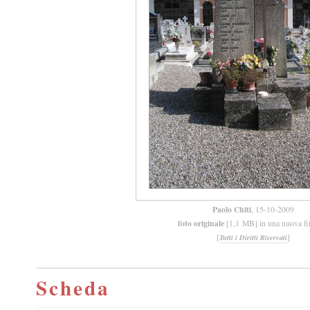
Paolo Chiti
, 15-10-2009
foto originale
[1,1 MB] in una nuova fi
[
]
Tutti i Diritti Riservati
Scheda