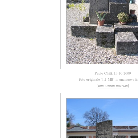
Paolo Chiti
, 15-10-2009
foto originale
[1,1 MB] in una nuova fi
[
]
Tutti i Diritti Riservati