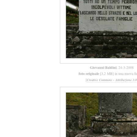
Giovanni Baldini
, 24-3-2008
foto originale
[3,2 MB] in una nuova fi
[
Creative Commons - Attribuzione 3.0