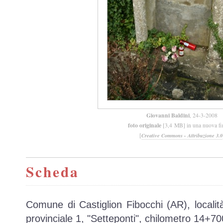
Giovanni Baldini
, 24-3-2008
foto originale
[3,4 MB] in una nuova fi
[
Creative Commons - Attribuzione 3.0
Scheda
Comune di Castiglion Fibocchi (AR), località
provinciale 1, "Setteponti", chilometro 14+70