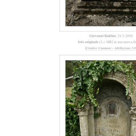
Giovanni Baldini
, 24-3-2008
foto originale
[3,1 MB] in una nuova fi
[
Creative Commons - Attribuzione 3.0