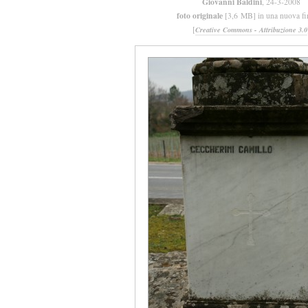
Giovanni Baldini
, 24-3-2008
foto originale
[3,6 MB] in una nuova fi
[
Creative Commons - Attribuzione 3.0