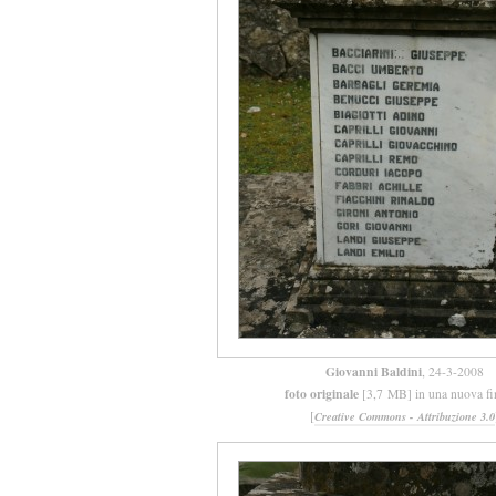
Giovanni Baldini
, 24-3-2008
foto originale
[3,7 MB] in una nuova fi
[
Creative Commons - Attribuzione 3.0