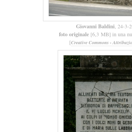
Giovanni Baldini
, 24-3-
foto originale
[6,3 MB] in una nuo
[
Creative Commons - Attribuzio