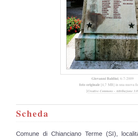
Giovanni Baldini
, 6-7-2009
foto originale
[4,7 MB] in una nuova fi
[
Creative Commons - Attribuzione 3.0
Scheda
Comune di Chianciano Terme (SI), localit