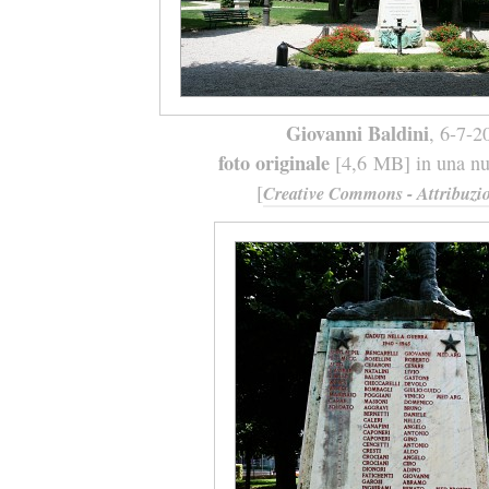
Giovanni Baldini
, 6-7-2
foto originale
[4,6 MB] in una nuo
[
Creative Commons - Attribuzio