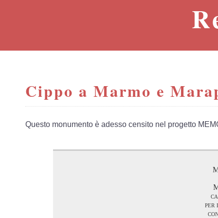
R
Cippo a Marmo e Marap
Questo monumento è adesso censito nel progetto MEM
M
M
ca
per 
con