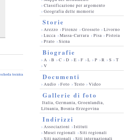
›
Classificazione per argomento
›
Geografia delle memorie
Storie
›
Arezzo
›
Firenze
›
Grosseto
›
Livorno
›
Lucca
›
Massa-Carrara
›
Pisa
›
Pistoia
›
Prato
›
Siena
Biografie
›
A
›
B
›
C
›
D
›
E
›
F
›
L
›
P
›
R
›
S
›
T
›
V
scheda tecnica
-
Documenti
›
Audio
›
Foto
›
Testo
›
Video
Gallerie di foto
Italia, Germania, Groenlandia,
Lituania, Bosnia-Erzegovina
Indirizzi
›
Associazioni
›
Istituti
›
Musei regionali
›
Siti regionali
›
Siti nazionali
›
Siti internazionali