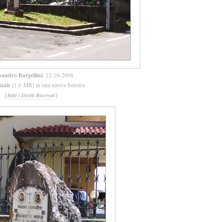
sandro Bargellini
, 22-10-2008
inale
[1,6 MB] in una nuova finestra
[
]
Tutti i Diritti Riservati