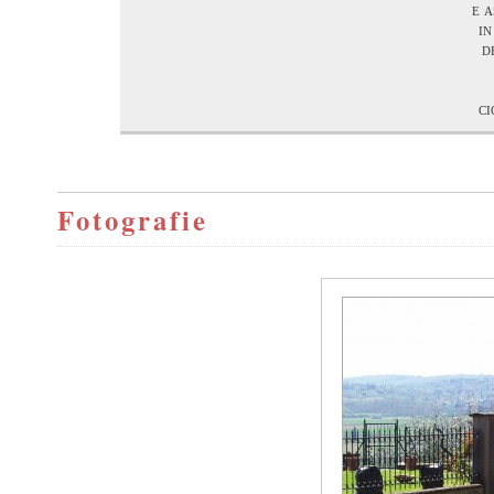
e a
in
d
ci
Fotografie