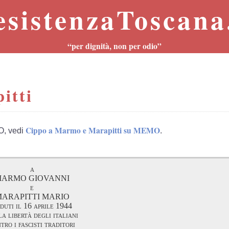
esistenzaToscana.
“per dignità, non per odio”
itti
Cippo a Marmo e Marapitti su MEMO
O, vedi
.
a
ARMO GIOVANNI
e
ARAPITTI MARIO
duti il 16 aprile 1944
la libertà degli italiani
tro i fascisti traditori