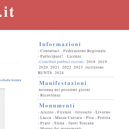
it
Informazioni
›
Contattaci
›
Federazione Regionale
›
Partecipare!
›
Licenze
›Contributi pubblici ricevuti:
2018
2019
2020
2021
2022
2023
iscrizione
RUNTS
2024
scheda tecnica
Manifestazioni
nessuna nei prossimi giorni
›
Ricorrenze
Monumenti
›
Arezzo
›
Firenze
›
Grosseto
›
Livorno
›
Lucca
›
Massa-Carrara
›
Pisa
›
Pistoia
›
Prato
›
Siena
›
fuori Toscana
›
Mappa dei monumenti