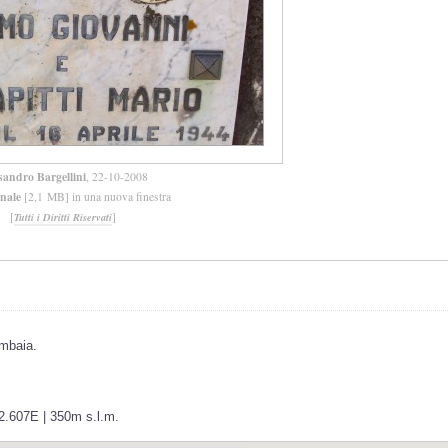
sandro Bargellini
, 22-10-2008
inale
[2,1 MB] in una nuova finestra
[
]
Tutti i Diritti Riservati
ombaia.
42.607E | 350m s.l.m.