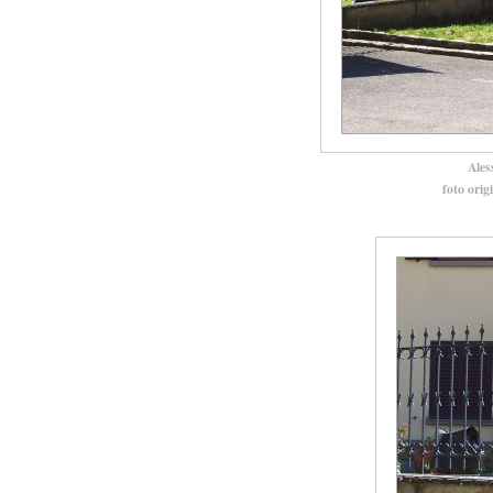
Ales
foto orig