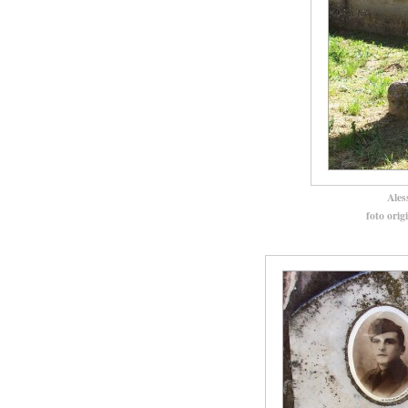
Ales
foto orig