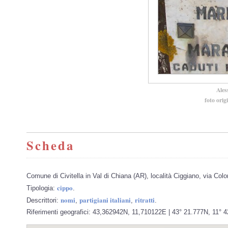
Ales
foto orig
Scheda
Comune di Civitella in Val di Chiana (AR), località Ciggiano, via Col
cippo
Tipologia:
.
nomi
partigiani italiani
ritratti
Descrittori:
,
,
.
Riferimenti geografici: 43,362942N, 11,710122E | 43° 21.777N, 11° 