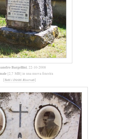
sandro Bargellini
, 22-10-2008
inale
[2,7 MB] in una nuova finestra
[
]
Tutti i Diritti Riservati