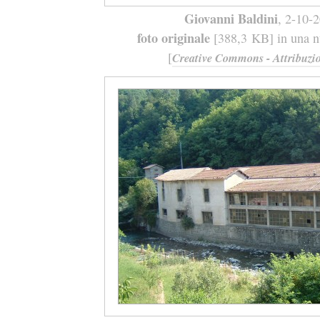
Giovanni Baldini
, 2-10-
foto originale
[388,3 KB] in una nu
[
Creative Commons - Attribuzio