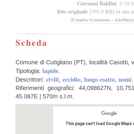
Giovanni Baldini
, 2-10-
foto originale
[395,9 KB] in una nu
[
Creative Commons - Attribuzio
Scheda
Comune di Cutigliano (PT), località Casotti, 
lapide
Tipologia:
.
civili
eccidio
luogo esatto
nomi
Descrittori:
,
,
,
.
Riferimenti geografici: 44,098627N, 10,7
45.087E | 570m s.l.m.
This page can't load Google Maps 