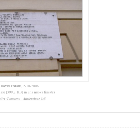
David Irdani
, 2-10-2006
nale
[399,2 KB] in una nuova finestra
]
ative Commons - Attribuzione 3.0