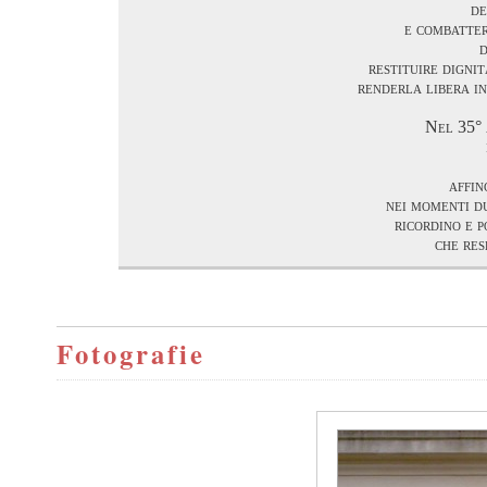
de
e combatter
restituire digni
renderla libera in
Nel 35° 
affin
nei momenti du
ricordino e p
che res
Fotografie