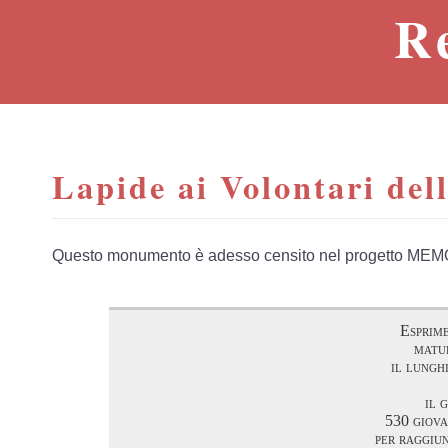
R
Lapide ai Volontari dell
Questo monumento è adesso censito nel progetto MEM
Esprim
matu
il lungh
il 
530 giova
per raggiun