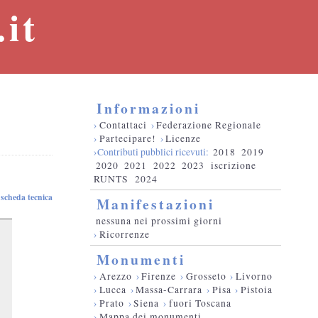
it
Informazioni
›
Contattaci
›
Federazione Regionale
›
Partecipare!
›
Licenze
›Contributi pubblici ricevuti:
2018
2019
2020
2021
2022
2023
iscrizione
RUNTS
2024
scheda tecnica
Manifestazioni
nessuna nei prossimi giorni
›
Ricorrenze
Monumenti
›
Arezzo
›
Firenze
›
Grosseto
›
Livorno
›
Lucca
›
Massa-Carrara
›
Pisa
›
Pistoia
›
Prato
›
Siena
›
fuori Toscana
›
Mappa dei monumenti