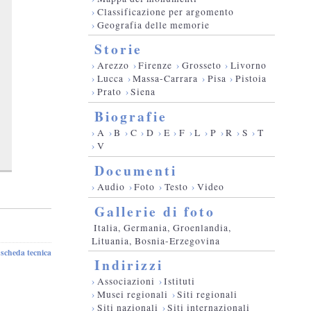
›
Classificazione per argomento
›
Geografia delle memorie
Storie
›
Arezzo
›
Firenze
›
Grosseto
›
Livorno
›
Lucca
›
Massa-Carrara
›
Pisa
›
Pistoia
›
Prato
›
Siena
Biografie
›
A
›
B
›
C
›
D
›
E
›
F
›
L
›
P
›
R
›
S
›
T
›
V
Documenti
›
Audio
›
Foto
›
Testo
›
Video
Gallerie di foto
Italia, Germania, Groenlandia,
Lituania, Bosnia-Erzegovina
scheda tecnica
-
Indirizzi
›
Associazioni
›
Istituti
›
Musei regionali
›
Siti regionali
›
Siti nazionali
›
Siti internazionali