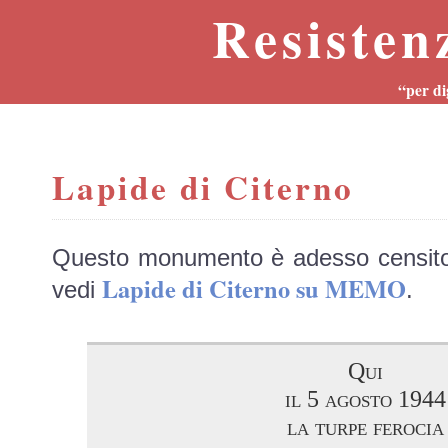
Resisten
“per di
Lapide di Citerno
Questo monumento è adesso censit
Lapide di Citerno su MEMO
vedi
.
Qui
il 5 agosto 1944
la turpe ferocia