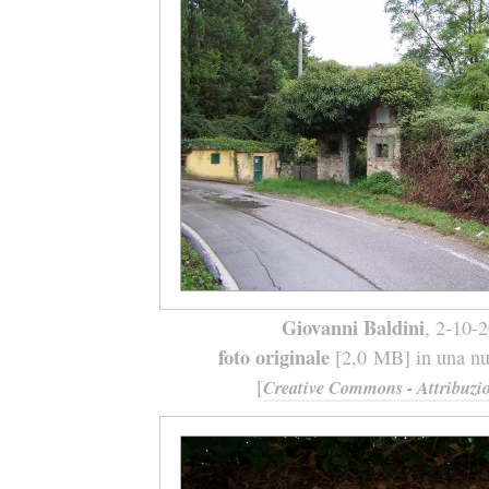
Giovanni Baldini
, 2-10-
foto originale
[2,0 MB] in una nuo
[
Creative Commons - Attribuzio