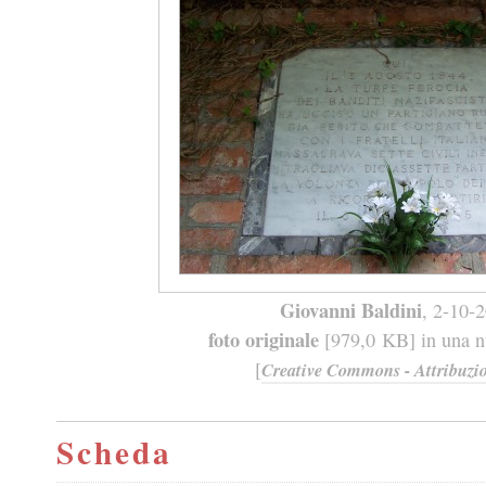
Giovanni Baldini
, 2-10-
foto originale
[979,0 KB] in una nu
[
Creative Commons - Attribuzio
Scheda