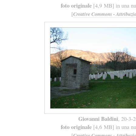
foto originale
[4,9 MB] in una nuo
[
Creative Commons - Attribuzio
Giovanni Baldini
, 20-3-
foto originale
[4,6 MB] in una nuo
[
Creative Commons - Attribuzio