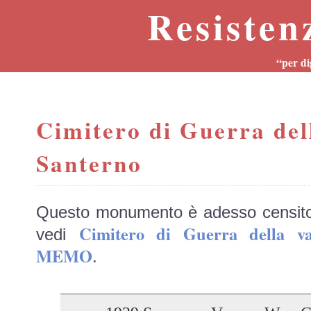
Resisten
“per di
Cimitero di Guerra dell
Santerno
Questo monumento è adesso censit
Cimitero di Guerra della va
vedi
MEMO
.