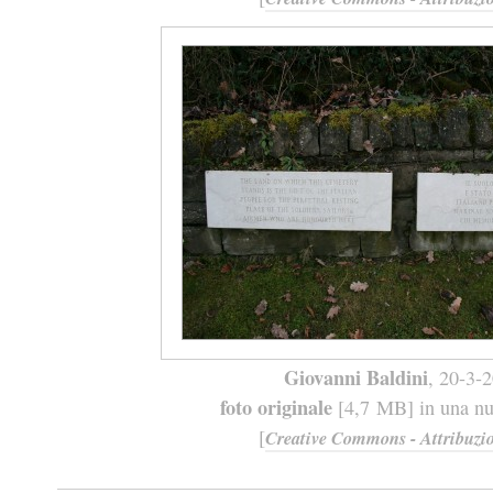
Giovanni Baldini
, 20-3-
foto originale
[4,7 MB] in una nuo
[
Creative Commons - Attribuzio