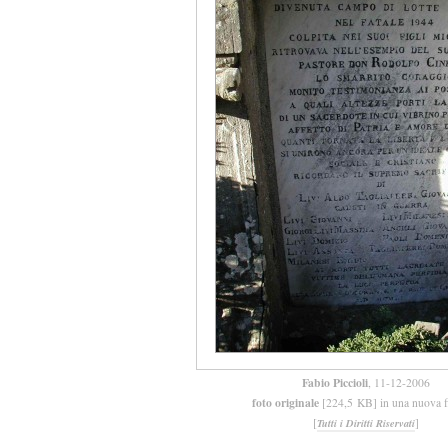
Fabio Piccioli
, 11-12-2006
foto originale
[224,5 KB] in una nuova f
[
]
Tutti i Diritti Riservati