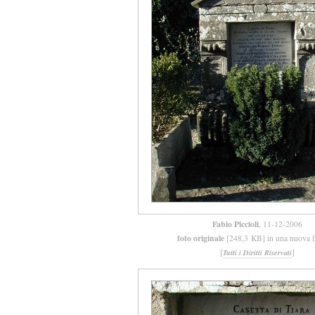
Fabio Piccioli
, 11-12-2006
foto originale
[248,3 KB] in una nuova f
[
]
Tutti i Diritti Riservati