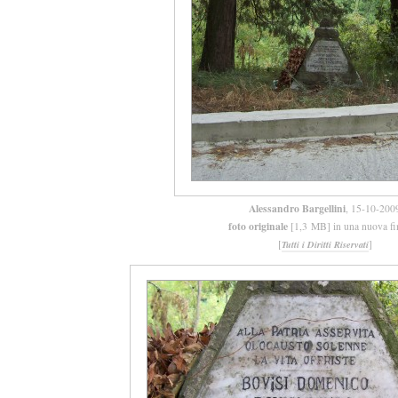
Alessandro Bargellini
, 15-10-200
foto originale
[1,3 MB] in una nuova fi
[
]
Tutti i Diritti Riservati