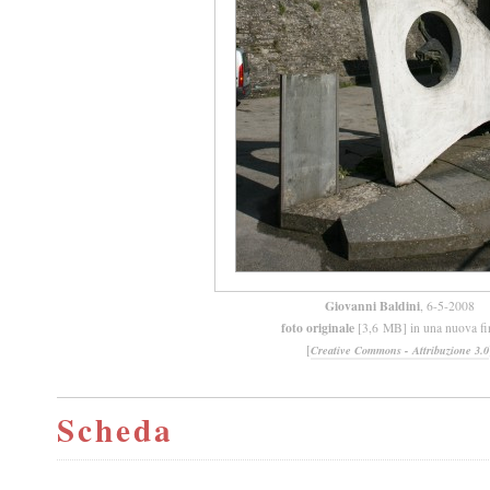
Giovanni Baldini
, 6-5-2008
foto originale
[3,6 MB] in una nuova fi
[
Creative Commons - Attribuzione 3.0
Scheda