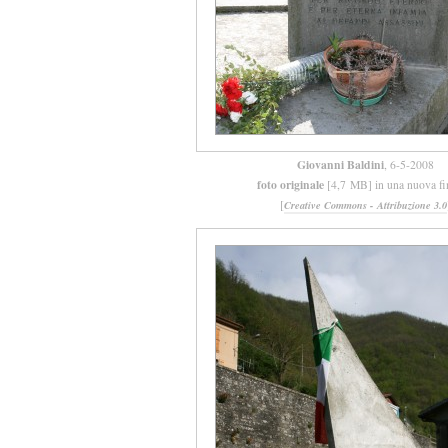
Giovanni Baldini
, 6-5-2008
foto originale
[4,7 MB] in una nuova fi
[
Creative Commons - Attribuzione 3.0