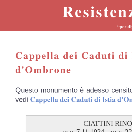
Resisten
“per di
Cappella dei Caduti di 
d'Ombrone
Questo monumento è adesso censit
Cappella dei Caduti di Istia 
vedi
CIATTINI RINO
n: il 7.11.1924 - m: il 2