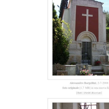
Alessandro Bargellini
, 2-7-2008
foto originale
[1,7 MB] in una nuova fi
[
]
Tutti i Diritti Riservati