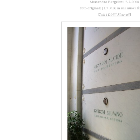
Alessandro Bargellini
, 2-7-2008
foto originale
[1,7 MB] in una nuova fi
[
]
Tutti i Diritti Riservati