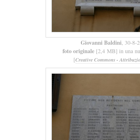
Giovanni Baldini
, 30-8-
foto originale
[2,4 MB] in una nuo
[
Creative Commons - Attribuzio