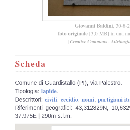
Giovanni Baldini
, 30-8-
foto originale
[3,0 MB] in una nuo
[
Creative Commons - Attribuzio
Scheda
Comune di Guardistallo (PI), via Palestro.
lapide
Tipologia:
.
civili
eccidio
nomi
partigiani it
Descrittori:
,
,
,
Riferimenti geografici: 43,312829N, 10,63
37.975E | 290m s.l.m.