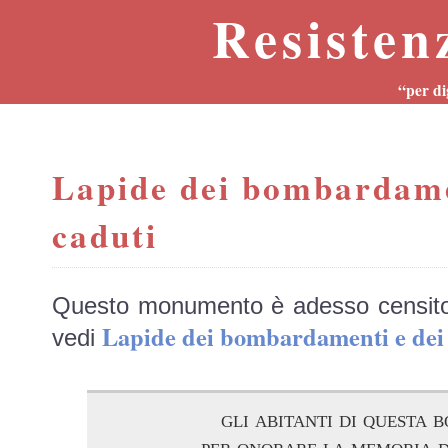
Resisten
“per di
Lapide dei bombardame
caduti
Questo monumento è adesso censit
Lapide dei bombardamenti e de
vedi
gli abitanti di questa 
per onorare la memoria d