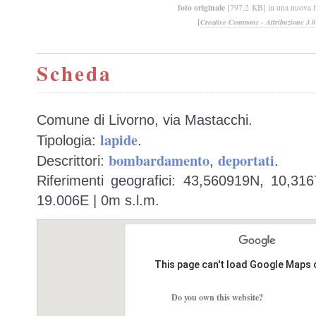
foto originale
[797,2 KB] in una nuova f
[
Creative Commons - Attribuzione 3.0
Scheda
Comune di Livorno, via Mastacchi.
lapide
Tipologia:
.
bombardamento
deportati
Descrittori:
,
.
Riferimenti geografici: 43,560919N, 10,31
19.006E | 0m s.l.m.
This page can't load Google Maps 
Do you own this website?