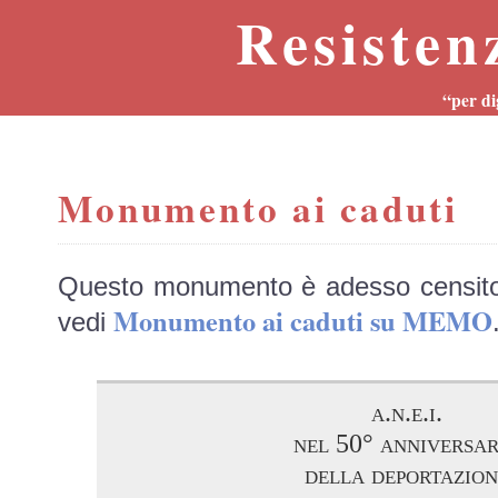
Resisten
“per di
Monumento ai caduti
Questo monumento è adesso censit
Monumento ai caduti su MEMO
vedi
a.n.e.i.
nel 50° anniversar
della deportazion