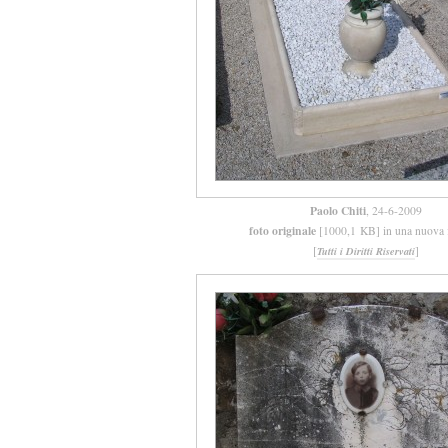
Paolo Chiti
, 24-6-2009
foto originale
[1000,1 KB] in una nuova f
[
]
Tutti i Diritti Riservati