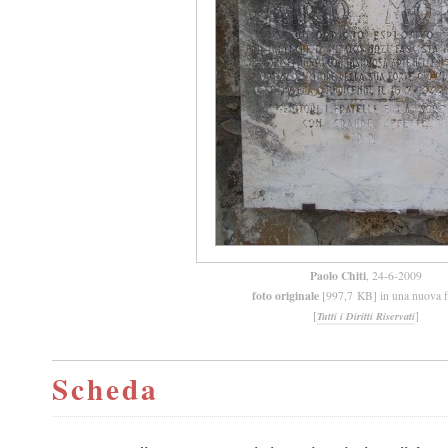
Paolo Chiti
, 24-6-2009
foto originale
[997,7 KB] in una nuova f
[
]
Tutti i Diritti Riservati
Scheda