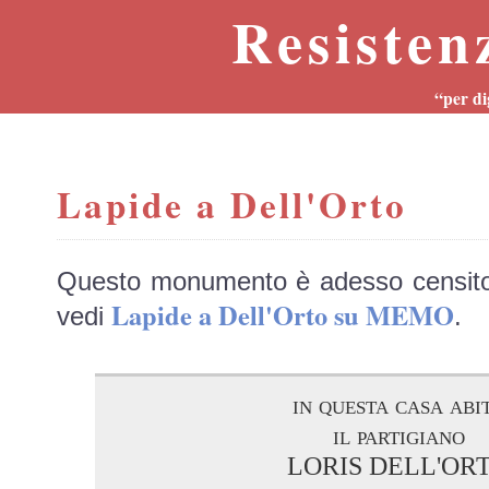
Resisten
“per di
Lapide a Dell'Orto
Questo monumento è adesso censit
Lapide a Dell'Orto su MEMO
vedi
.
in questa casa abi
il partigiano
LORIS DELL'OR