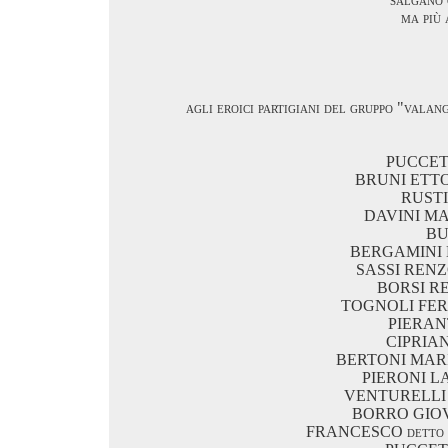
ma più 
agli eroici partigiani del gruppo "valan
PUCCETT
BRUNI ETTORE
RUSTI
DAVINI MARI
BU
BERGAMINI E
SASSI RENZO 
BORSI REM
TOGNOLI FERR
PIERAN
CIPRIAN
BERTONI MARIO d
PIERONI LA
VENTURELLI M
BORRO GIOVAN
FRANCESCO detto I