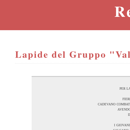
R
Lapide del Gruppo "Va
per l
fie
cadevano combatt
avendo
i giovan
salgano 