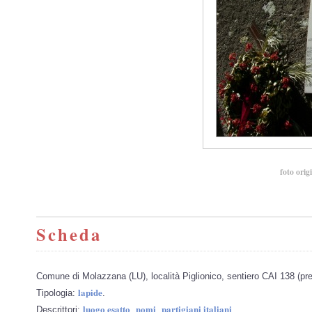
foto orig
Scheda
Comune di Molazzana (LU), località Piglionico, sentiero CAI 138 (pre
lapide
Tipologia:
.
luogo esatto
nomi
partigiani italiani
Descrittori:
,
,
.