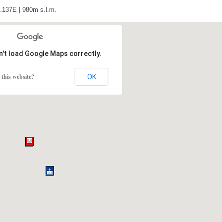
0.137E | 980m s.l.m.
n't load Google Maps correctly.
this website?
OK