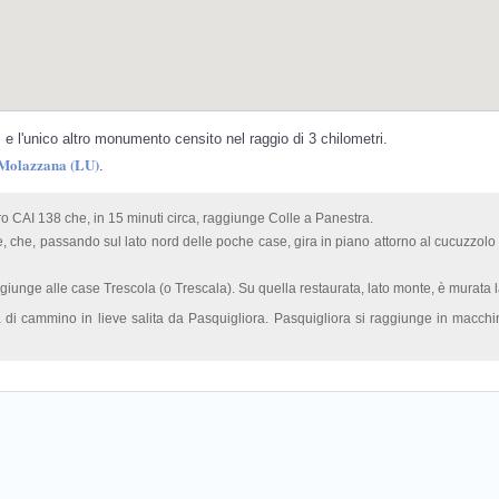
e l'unico altro monumento censito nel raggio di 3 chilometri.
 Molazzana (LU)
.
ro CAI 138 che, in 15 minuti circa, raggiunge Colle a Panestra.
 che, passando sul lato nord delle poche case, gira in piano attorno al cucuzzol
giunge alle case Trescola (o Trescala). Su quella restaurata, lato monte, è murata l
di cammino in lieve salita da Pasquigliora. Pasquigliora si raggiunge in macchi