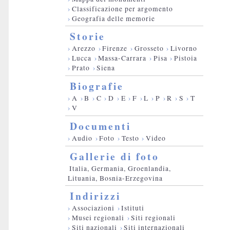
›
Classificazione per argomento
›
Geografia delle memorie
Storie
›
Arezzo
›
Firenze
›
Grosseto
›
Livorno
›
Lucca
›
Massa-Carrara
›
Pisa
›
Pistoia
›
Prato
›
Siena
Biografie
›
A
›
B
›
C
›
D
›
E
›
F
›
L
›
P
›
R
›
S
›
T
›
V
Documenti
›
Audio
›
Foto
›
Testo
›
Video
Gallerie di foto
Italia, Germania, Groenlandia,
Lituania, Bosnia-Erzegovina
Indirizzi
›
Associazioni
›
Istituti
›
Musei regionali
›
Siti regionali
›
Siti nazionali
›
Siti internazionali