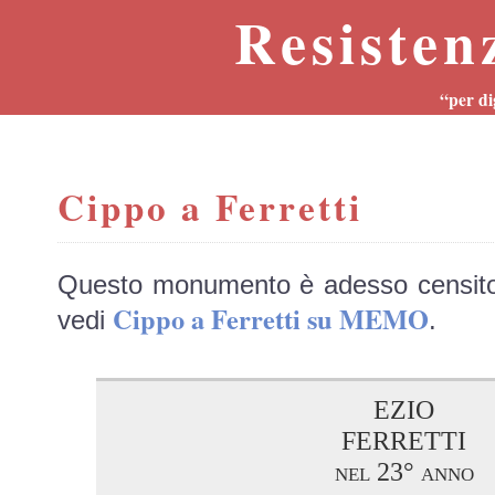
Resisten
“per di
Cippo a Ferretti
Questo monumento è adesso censit
Cippo a Ferretti su MEMO
vedi
.
EZIO
FERRETTI
nel 23° anno