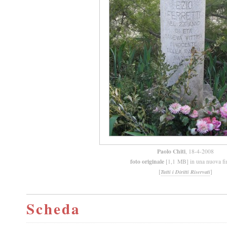
Paolo Chiti
, 18-4-2008
foto originale
[1,1 MB] in una nuova fi
[
]
Tutti i Diritti Riservati
Scheda