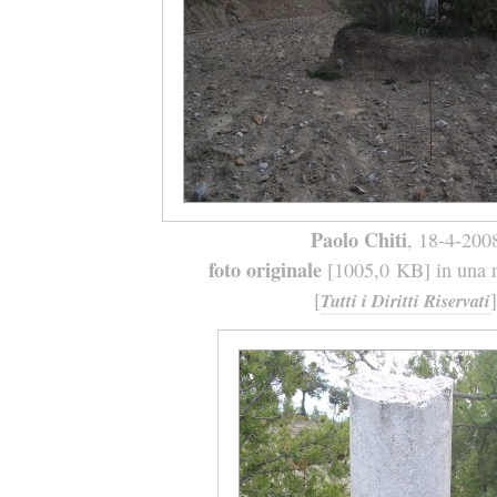
Paolo Chiti
, 18-4-200
foto originale
[1005,0 KB] in una n
[
]
Tutti i Diritti Riservati