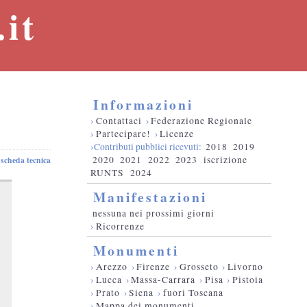
it
Informazioni
›
Contattaci
›
Federazione Regionale
›
Partecipare!
›
Licenze
›Contributi pubblici ricevuti:
2018
2019
2020
2021
2022
2023
iscrizione
scheda tecnica
RUNTS
2024
Manifestazioni
nessuna nei prossimi giorni
›
Ricorrenze
Monumenti
›
Arezzo
›
Firenze
›
Grosseto
›
Livorno
›
Lucca
›
Massa-Carrara
›
Pisa
›
Pistoia
›
Prato
›
Siena
›
fuori Toscana
›
Mappa dei monumenti