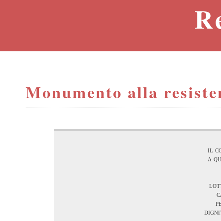
R
Monumento alla resiste
il 
a qu
lot
c
p
digni