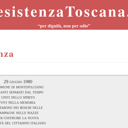
esistenzaToscana.
“per dignità, non per odio”
nza
29 giugno 1980
comune di montepulciano
anti separati dal tempo
uniti nello spirito
vivi nella memoria
tarono nei boschi nelle
ampagne nelle piazze
er costruire la nuova
tà del cittadino italiano