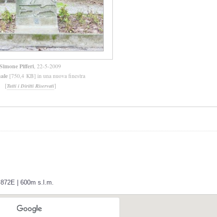
Simone Pifferi
, 22-5-2009
nale
[750,4 KB] in una nuova finestra
[
]
Tutti i Diritti Riservati
.872E | 600m s.l.m.