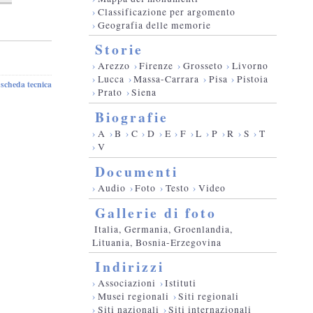
›
Classificazione per argomento
›
Geografia delle memorie
Storie
›
Arezzo
›
Firenze
›
Grosseto
›
Livorno
›
Lucca
›
Massa-Carrara
›
Pisa
›
Pistoia
scheda tecnica
-
›
Prato
›
Siena
Biografie
›
A
›
B
›
C
›
D
›
E
›
F
›
L
›
P
›
R
›
S
›
T
›
V
Documenti
›
Audio
›
Foto
›
Testo
›
Video
Gallerie di foto
Italia, Germania, Groenlandia,
Lituania, Bosnia-Erzegovina
Indirizzi
›
Associazioni
›
Istituti
›
Musei regionali
›
Siti regionali
›
Siti nazionali
›
Siti internazionali