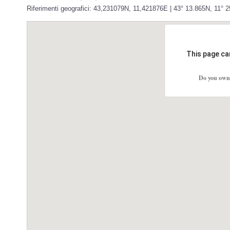
Riferimenti geografici: 43,231079N, 11,421876E | 43° 13.865N, 11° 
This page ca
Do you own 