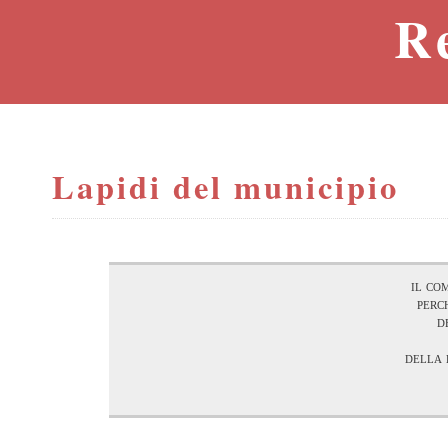
R
Lapidi del municipio
il co
perc
d
della 