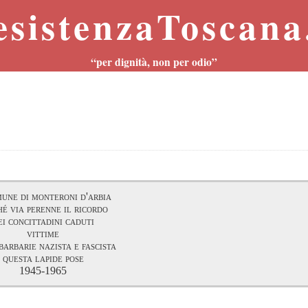
esistenzaToscana.
“per dignità, non per odio”
mune di monteroni d'arbia
hé via perenne il ricordo
ei concittadini caduti
vittime
barbarie nazista e fascista
questa lapide pose
1945-1965