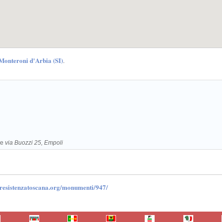
Monteroni d'Arbia (SI)
.
re
via Buozzi 25, Empoli
.resistenzatoscana.org/monumenti/947/