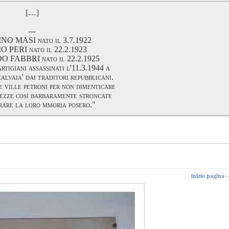
[…]
---
NO MASI nato il 3.7.1922
 PERI nato il 22.2.1923
FABBRI nato il 22.2.1925
artigiani assassinati l'11.3.1944 a
alvaia' dai traditori repubblicani.
e ville petroni per non dimenticare
nezze così barbaramente stroncate
rare la loro mmoria posero."
inizio pagina