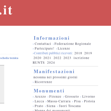
it
Informazioni
›
Contattaci
›
Federazione Regionale
›
Partecipare!
›
Licenze
›Contributi pubblici ricevuti:
2018
2019
2020
2021
2022
2023
iscrizione
scheda tecnica
RUNTS
2024
Manifestazioni
nessuna nei prossimi giorni
›
Ricorrenze
Monumenti
›
Arezzo
›
Firenze
›
Grosseto
›
Livorno
›
Lucca
›
Massa-Carrara
›
Pisa
›
Pistoia
›
Prato
›
Siena
›
fuori Toscana
›
Mappa dei monumenti