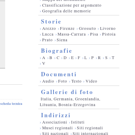
›
Classificazione per argomento
›
Geografia delle memorie
Storie
›
Arezzo
›
Firenze
›
Grosseto
›
Livorno
›
Lucca
›
Massa-Carrara
›
Pisa
›
Pistoia
›
Prato
›
Siena
Biografie
›
A
›
B
›
C
›
D
›
E
›
F
›
L
›
P
›
R
›
S
›
T
›
V
Documenti
›
Audio
›
Foto
›
Testo
›
Video
Gallerie di foto
Italia, Germania, Groenlandia,
scheda tecnica
-
Lituania, Bosnia-Erzegovina
Indirizzi
›
Associazioni
›
Istituti
›
Musei regionali
›
Siti regionali
›
Siti nazionali
›
Siti internazionali