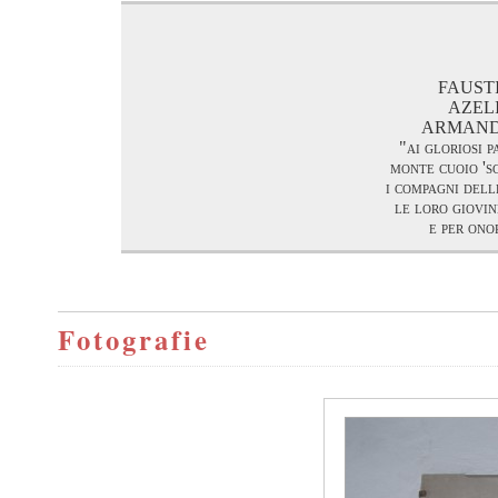
FAUSTI
AZELIO
ARMANDO 
"ai gloriosi p
monte cuoio 'sc
i compagni dell
le loro giovi
e per ono
Fotografie