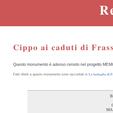
R
Cippo ai caduti di Fras
Questo monumento è adesso censito nel progetto MEM
La battaglia di F
Fatti riferiti a questo monumento sono raccontati in
B
MA