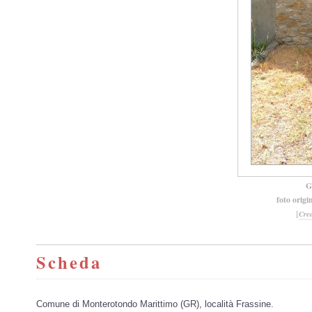
G
foto origi
[
Cre
Scheda
Comune di Monterotondo Marittimo (GR), località Frassine.