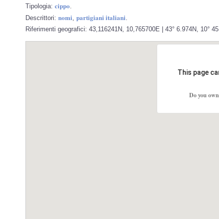
cippo
Tipologia:
.
nomi
partigiani italiani
Descrittori:
,
.
Riferimenti geografici: 43,116241N, 10,765700E | 43° 6.974N, 10° 4
This page ca
Do you own 