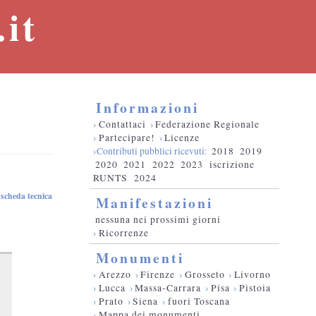
it
Informazioni
›
Contattaci
›
Federazione Regionale
›
Partecipare!
›
Licenze
›Contributi pubblici ricevuti:
2018
2019
2020
2021
2022
2023
iscrizione
RUNTS
2024
scheda tecnica
Manifestazioni
nessuna nei prossimi giorni
›
Ricorrenze
Monumenti
›
Arezzo
›
Firenze
›
Grosseto
›
Livorno
›
Lucca
›
Massa-Carrara
›
Pisa
›
Pistoia
›
Prato
›
Siena
›
fuori Toscana
›
Mappa dei monumenti