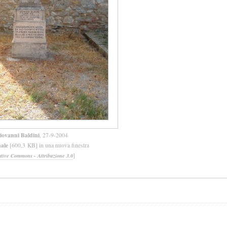
iovanni Baldini
, 27-9-2004
nale
[600,3 KB] in una nuova finestra
]
ative Commons - Attribuzione 3.0