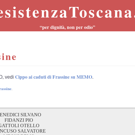
esistenzaToscana.
“per dignità, non per odio”
sine
Cippo ai caduti di Frassine su MEMO
O, vedi
.
rassine
.
ENEDICI SILVANO
FIDANZI PIO
GATTOLI OTELLO
NCUSO SALVATORE