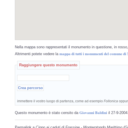
Nella mappa sono rappresentati il monumento in questione, in rosso, 
mappa di tutti i monumenti del comune d
Altrimenti potete vedere la
Raggiungere questo monumento
immettere il vostro luogo di partenza, come ad esempio
Follonica
oppu
Giovanni Baldini
Questo monumento è stato censito da
il 27-9-2004
Permalink a
Cippo ai caduti di Frassine - Monterotondo Marittimo (G