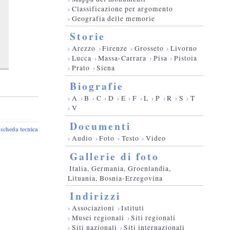
›
Classificazione per argomento
›
Geografia delle memorie
Storie
›
Arezzo
›
Firenze
›
Grosseto
›
Livorno
›
Lucca
›
Massa-Carrara
›
Pisa
›
Pistoia
›
Prato
›
Siena
Biografie
›
A
›
B
›
C
›
D
›
E
›
F
›
L
›
P
›
R
›
S
›
T
›
V
Documenti
scheda tecnica
-
›
Audio
›
Foto
›
Testo
›
Video
Gallerie di foto
Italia, Germania, Groenlandia,
Lituania, Bosnia-Erzegovina
Indirizzi
›
Associazioni
›
Istituti
›
Musei regionali
›
Siti regionali
›
Siti nazionali
›
Siti internazionali