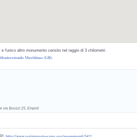
e l'unico altro monumento censito nel raggio di 3 chilometri.
i Monterotondo Marittimo (GR)
.
re
via Buozzi 25, Empoli
.
http://www.resistenzatoscana.org/monumenti/342/
R)
: