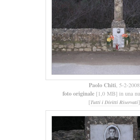
Paolo Chiti
, 5-2-2008
foto originale
[1,0 MB] in una nuo
[
]
Tutti i Diritti Riservati