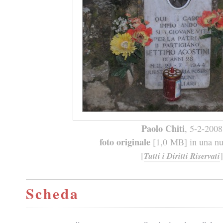
Paolo Chiti
, 5-2-2008
foto originale
[1,0 MB] in una nuo
[
]
Tutti i Diritti Riservati
Scheda