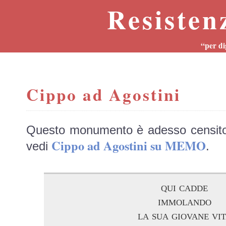
Resisten
“per di
Cippo ad Agostini
Questo monumento è adesso censit
Cippo ad Agostini su MEMO
vedi
.
qui cadde
immolando
la sua giovane vi