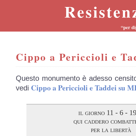
Resisten
“per di
Cippo a Periccioli e Ta
Questo monumento è adesso censit
Cippo a Periccioli e Taddei su
vedi
il giorno 11 - 6 - 1
qui caddero combatt
per la libertà