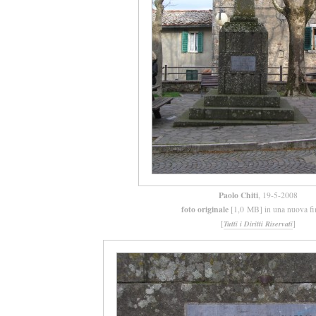
Paolo Chiti
, 19-5-2008
foto originale
[1,0 MB] in una nuova fi
[
]
Tutti i Diritti Riservati