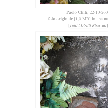
Paolo Chiti
, 22-10-20
foto originale
[1,0 MB] in una nuo
[
]
Tutti i Diritti Riservati