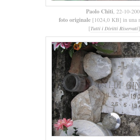
Paolo Chiti
, 22-10-20
foto originale
[1024,0 KB] in una n
[
]
Tutti i Diritti Riservati