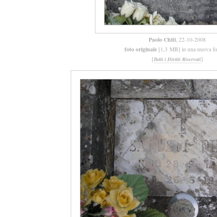
Paolo Chiti
, 22-10-2008
foto originale
[1,3 MB] in una nuova fi
[
]
Tutti i Diritti Riservati