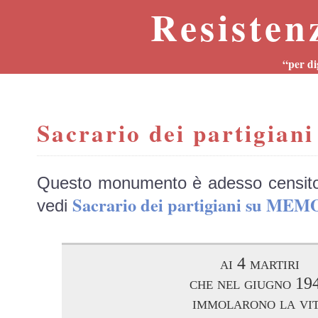
Resisten
“per di
Sacrario dei partigiani
Questo monumento è adesso censit
Sacrario dei partigiani su MEM
vedi
ai 4 martiri
che nel giugno 19
immolarono la vi