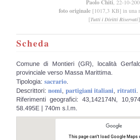
Paolo Chiti
, 22-10-20
foto originale
[1017,3 KB] in una n
[
]
Tutti i Diritti Riservati
Scheda
Comune di Montieri (GR), località Gerfalco
provinciale verso Massa Marittima.
sacrario
Tipologia:
.
nomi
partigiani italiani
ritratti
Descrittori:
,
,
.
Riferimenti geografici: 43,142174N, 10,9
58.495E | 740m s.l.m.
This page can't load Google Maps 