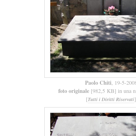
Paolo Chiti
, 19-5-200
foto originale
[982,5 KB] in una nu
[
]
Tutti i Diritti Riservati