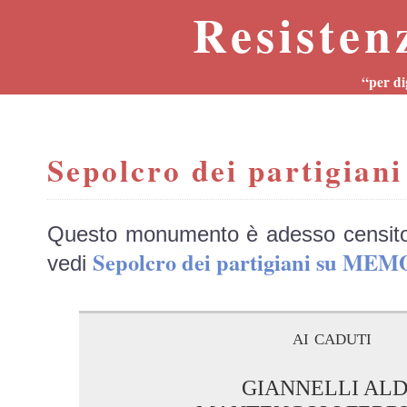
Resisten
“per di
Sepolcro dei partigiani
Questo monumento è adesso censit
Sepolcro dei partigiani su MEM
vedi
ai caduti
GIANNELLI AL