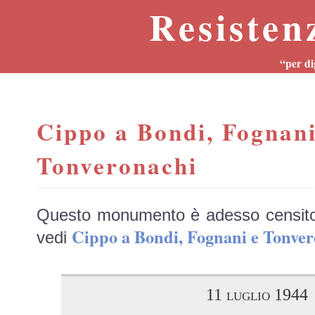
Resisten
“per di
Cippo a Bondi, Fognani
Tonveronachi
Questo monumento è adesso censit
Cippo a Bondi, Fognani e Tonv
vedi
11 luglio 1944