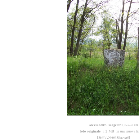
Alessandro Bargellini
, 8-7-2008
foto originale
[3,2 MB] in una nuova fi
[
]
Tutti i Diritti Riservati