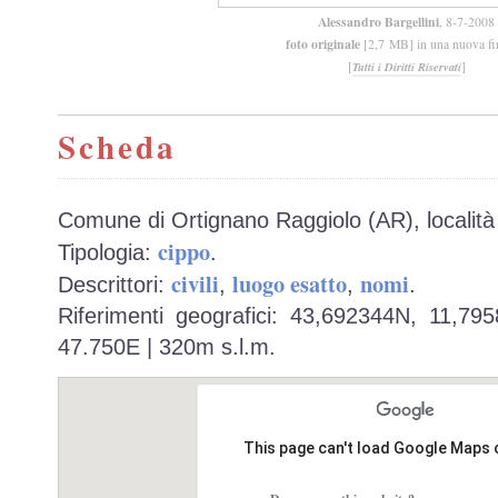
Alessandro Bargellini
, 8-7-2008
foto originale
[2,7 MB] in una nuova fi
[
]
Tutti i Diritti Riservati
Scheda
Comune di Ortignano Raggiolo (AR), località 
cippo
Tipologia:
.
civili
luogo esatto
nomi
Descrittori:
,
,
.
Riferimenti geografici: 43,692344N, 11,79
47.750E | 320m s.l.m.
This page can't load Google Maps 