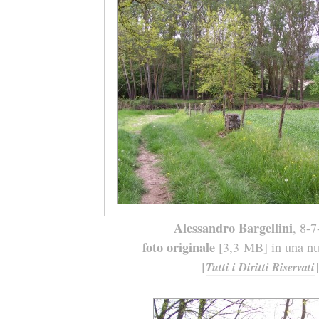
Alessandro Bargellini
, 8-
foto originale
[3,3 MB] in una nuo
[
]
Tutti i Diritti Riservati