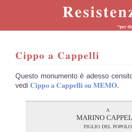
Resisten
“per di
Cippo a Cappelli
Questo monumento è adesso censit
Cippo a Cappelli su MEMO
vedi
.
a
MARINO CAPPEL
figlio del popolo