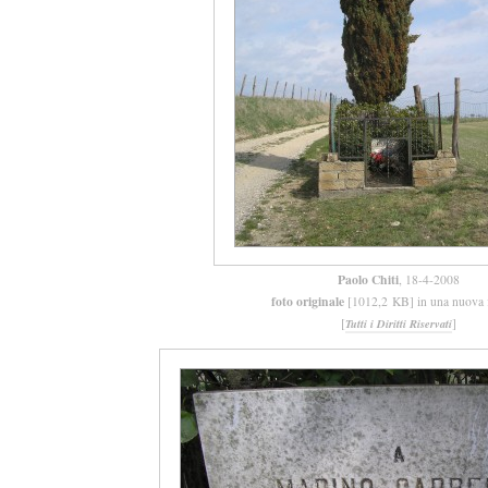
Paolo Chiti
, 18-4-2008
foto originale
[1012,2 KB] in una nuova f
[
]
Tutti i Diritti Riservati