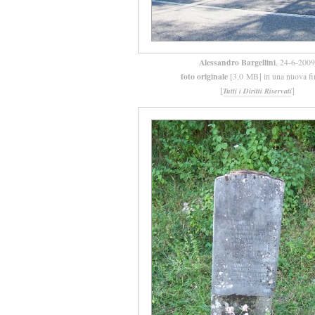
Alessandro Bargellini
, 24-6-2009
foto originale
[3,0 MB] in una nuova fi
[
]
Tutti i Diritti Riservati